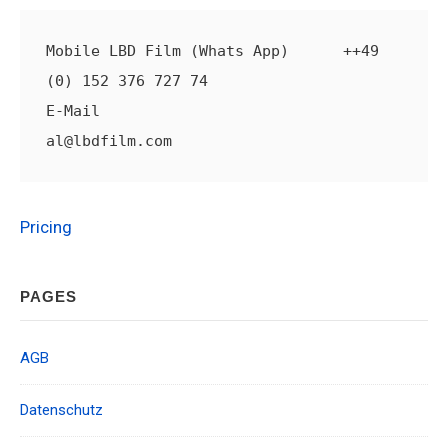
Mobile LBD Film (Whats App)      ++49 
(0) 152 376 727 74
E-Mail                                                               
al@lbdfilm.com
Pricing
Footer
PAGES
Widget
Area
AGB
Datenschutz