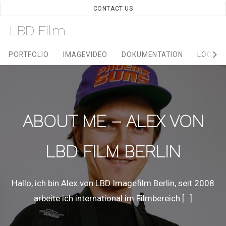
Skip
CONTACT US
to
LBD Film
content
Site
PORTFOLIO
IMAGEVIDEO
DOKUMENTATION
LOCATI
Navigation
ABOUT ME – ALEX VON
LBD FILM BERLIN
Hallo, ich bin Alex von LBD Imagefilm Berlin, seit 2008
arbeite ich international im Filmbereich […]