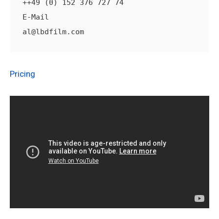
++49 (0) 152 376 727 74
E-Mail                                                                               
al@lbdfilm.com
Pricing