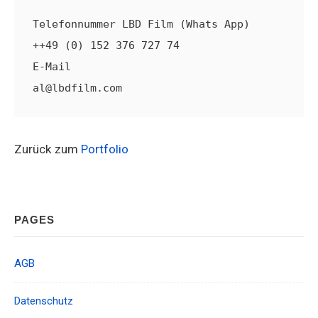
Telefonnummer LBD Film (Whats App)      
++49 (0) 152 376 727 74

E-Mail                                  
al@lbdfilm.com                       
Zurück zum
Portfolio
Footer
PAGES
Widget
Area
AGB
Datenschutz