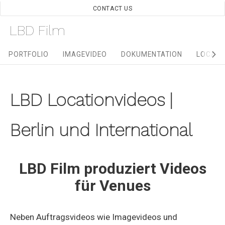
Skip
CONTACT US
to
LBD Film
content
Site
PORTFOLIO
IMAGEVIDEO
DOKUMENTATION
LOCATI
Navigation
LBD Locationvideos |
Berlin und International
LBD Film produziert Videos
für Venues
Neben Auftragsvideos wie Imagevideos und