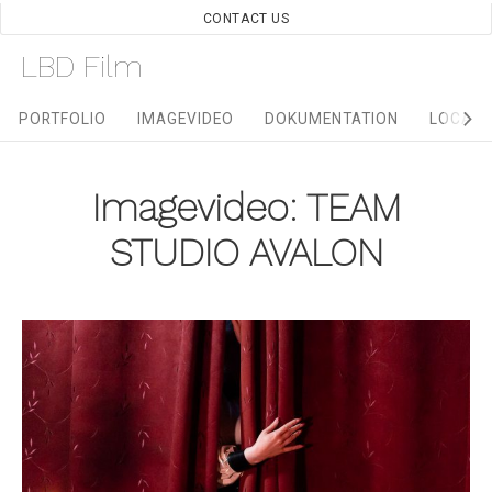
Skip
CONTACT US
to
LBD Film
content
Site
PORTFOLIO
IMAGEVIDEO
DOKUMENTATION
LOCATI
Navigation
Imagevideo: TEAM
STUDIO AVALON