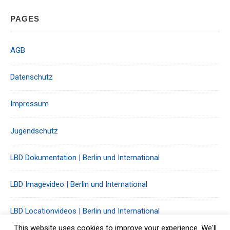
Footer
PAGES
Widget
Area
AGB
Datenschutz
Impressum
Jugendschutz
LBD Dokumentation | Berlin und International
LBD Imagevideo | Berlin und International
LBD Locationvideos | Berlin und International
This website uses cookies to improve your experience. We'll